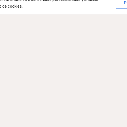
HOGAR PARA
P
o de cookies.
LA SEGURIDAD
DE LOS
MAYORES:
CONSEJOS Y
ADAPTACIONES
CLAVE
A medida que nuestros seres
queridos envejecen, garantizar la
seguridad en el hogar se vuelve
una prioridad fundamental. Los
accidentes domésticos, como
caídas y resbalones,
LEER MÁS