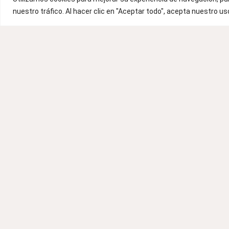
PARA
nuestro tráfico. Al hacer clic en "Aceptar todo", acepta nuestro us
MANTENER UN
HOGAR
ORGANIZADO
Mantener un hogar organizado es
esencial para garantizar un entorno
tranquilo y funcional. Con métodos
efectivos para mantener un hogar
organizado, puedes reducir el
estrés
LEER MÁS